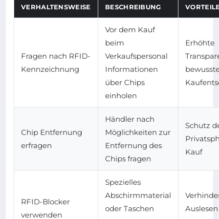
VERHALTENSWEISE
BESCHREIBUNG
VORTEIL
Vor dem Kauf
beim
Erhöhte
Fragen nach RFID-
Verkaufspersonal
Transpar
Kennzeichnung
Informationen
bewusst
über Chips
Kaufents
einholen
Händler nach
Schutz d
Chip Entfernung
Möglichkeiten zur
Privatsp
erfragen
Entfernung des
Kauf
Chips fragen
Spezielles
Abschirmmaterial
Verhinde
RFID-Blocker
oder Taschen
Auslesen
verwenden