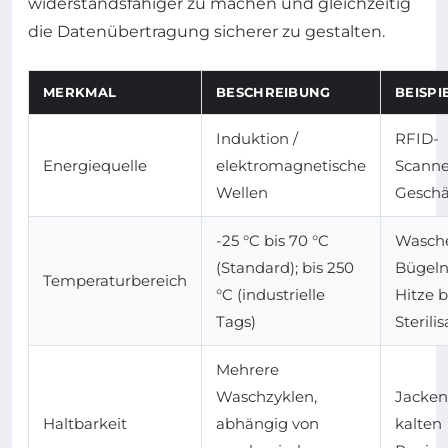
widerstandsfähiger zu machen und gleichzeitig
die Datenübertragung sicherer zu gestalten.
MERKMAL
BESCHREIBUNG
BEISPI
Induktion /
RFID-
Energiequelle
elektromagnetische
Scanne
Wellen
Geschä
-25 °C bis 70 °C
Wasch
(Standard); bis 250
Bügeln
Temperaturbereich
°C (industrielle
Hitze b
Tags)
Sterili
Mehrere
Waschzyklen,
Jacken
Haltbarkeit
abhängig von
kalten