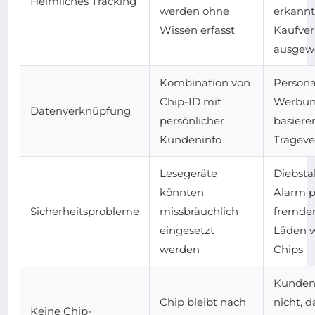
Heimliches Tracking
werden ohne
erkannt
Wissen erfasst
Kaufver
ausgew
Kombination von
Personal
Chip-ID mit
Werbu
Datenverknüpfung
persönlicher
basiere
Kundeninfo
Trageve
Lesegeräte
Diebsta
könnten
Alarm p
Sicherheitsprobleme
missbräuchlich
fremde
eingesetzt
Läden 
werden
Chips
Kunden
Chip bleibt nach
nicht, d
Keine Chip-