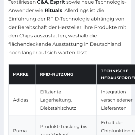
Textilriesen
C&A
,
Esprit
sowie neue Technologie-
Anwender wie
Rituals
. Allerdings ist die
Einführung der RFID-Technologie abhängig von
der Bereitschaft der Hersteller, ihre Produkte mit
den Chips auszustatten, weshalb die
flächendeckende Ausstattung in Deutschland
noch länger auf sich warten lässt.
TECHNISCHE
MARKE
RFID-NUTZUNG
HERAUSFORDE
Effiziente
Integration
Adidas
Lagerhaltung,
verschiedener
Diebstahlschutz
Lieferanten
Erhalt der
Produkt-Tracking bis
Puma
Chipfunktion n
zum Verkauf