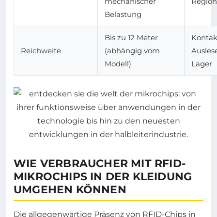
mechanischer
Regio
Belastung
Bis zu 12 Meter
Kontak
Reichweite
(abhängig vom
Ausles
Modell)
Lager
WIE VERBRAUCHER MIT RFID-
MIKROCHIPS IN DER KLEIDUNG
UMGEHEN KÖNNEN
Die allgegenwärtige Präsenz von RFID-Chips in