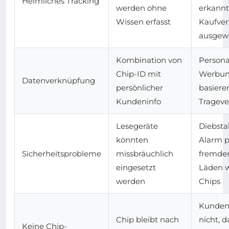
Heimliches Tracking
werden ohne
erkannt
Wissen erfasst
Kaufver
ausgew
Kombination von
Personal
Chip-ID mit
Werbu
Datenverknüpfung
persönlicher
basiere
Kundeninfo
Trageve
Lesegeräte
Diebsta
könnten
Alarm p
Sicherheitsprobleme
missbräuchlich
fremde
eingesetzt
Läden 
werden
Chips
Kunden
Chip bleibt nach
nicht, d
Keine Chip-