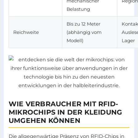
mechanischer
Regio
Belastung
Bis zu 12 Meter
Kontak
Reichweite
(abhängig vom
Ausles
Modell)
Lager
WIE VERBRAUCHER MIT RFID-
MIKROCHIPS IN DER KLEIDUNG
UMGEHEN KÖNNEN
Die allgegenwärtige Präsenz von RFID-Chips in