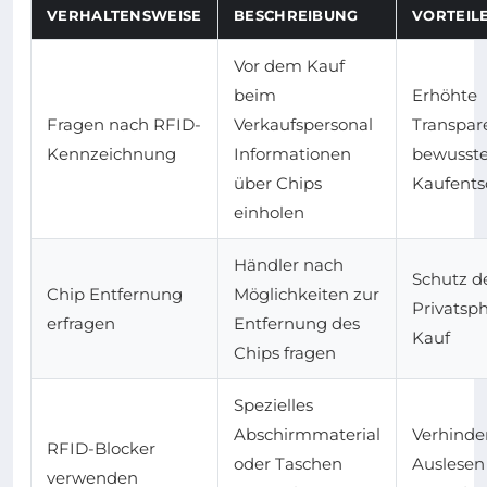
VERHALTENSWEISE
BESCHREIBUNG
VORTEIL
Vor dem Kauf
beim
Erhöhte
Fragen nach RFID-
Verkaufspersonal
Transpar
Kennzeichnung
Informationen
bewusst
über Chips
Kaufents
einholen
Händler nach
Schutz d
Chip Entfernung
Möglichkeiten zur
Privatsp
erfragen
Entfernung des
Kauf
Chips fragen
Spezielles
Abschirmmaterial
Verhinde
RFID-Blocker
oder Taschen
Auslesen
verwenden