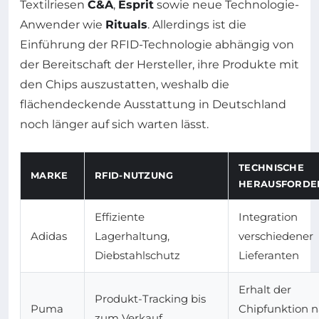
Textilriesen
C&A
,
Esprit
sowie neue Technologie-
Anwender wie
Rituals
. Allerdings ist die
Einführung der RFID-Technologie abhängig von
der Bereitschaft der Hersteller, ihre Produkte mit
den Chips auszustatten, weshalb die
flächendeckende Ausstattung in Deutschland
noch länger auf sich warten lässt.
TECHNISCHE
MARKE
RFID-NUTZUNG
HERAUSFORDE
Effiziente
Integration
Adidas
Lagerhaltung,
verschiedener
Diebstahlschutz
Lieferanten
Erhalt der
Produkt-Tracking bis
Puma
Chipfunktion n
zum Verkauf