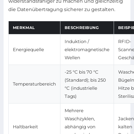
widerstandsfähiger zu machen und gleichzeitig
die Datenübertragung sicherer zu gestalten.
MERKMAL
BESCHREIBUNG
BEISPI
Induktion /
RFID-
Energiequelle
elektromagnetische
Scanne
Wellen
Geschä
-25 °C bis 70 °C
Wasch
(Standard); bis 250
Bügeln
Temperaturbereich
°C (industrielle
Hitze b
Tags)
Sterili
Mehrere
Waschzyklen,
Jacken
Haltbarkeit
abhängig von
kalten