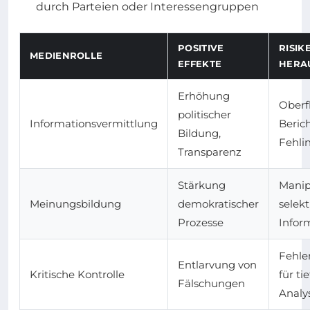
durch Parteien oder Interessengruppen
POSITIVE
RISIK
MEDIENROLLE
EFFEKTE
HERA
Erhöhung
Oberf
politischer
Informationsvermittlung
Beric
Bildung,
Fehli
Transparenz
Stärkung
Manip
Meinungsbildung
demokratischer
selekt
Prozesse
Infor
Fehle
Entlarvung von
Kritische Kontrolle
für t
Fälschungen
Analy