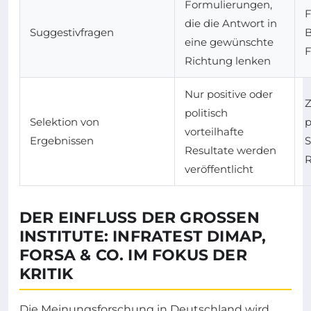
Formulierungen,
F
die die Antwort in
Suggestivfragen
B
eine gewünschte
F
Richtung lenken
Nur positive oder
Z
politisch
Selektion von
p
vorteilhafte
Ergebnissen
S
Resultate werden
R
veröffentlicht
DER EINFLUSS DER GROSSEN I
NSTITUTE: INFRATEST DIMAP, F
ORSA & CO. IM FOKUS DER K
RITIK
Die Meinungsforschung in Deutschland wird