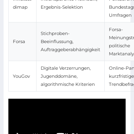
dimap
Ergebnis-Selektion
Bundestag
Umfragen
Forsa-
Stichproben-
Meinungstr
Forsa
Beeinflussung,
politische
Auftraggeberabhängigkeit
Marktanal
Digitale Verzerrungen,
Online-Pan
YouGov
Jugenddomäne,
kurzfristige
algorithmische Kriterien
Trendbefr