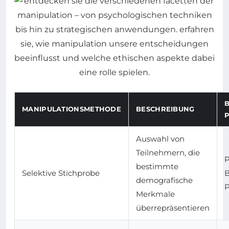
B
MANIPULATIONSMETHODE
BESCHREIBUNG
P
Auswahl von
Teilnehmern, die
P
bestimmte
Selektive Stichprobe
B
demografische
P
Merkmale
überrepräsentieren