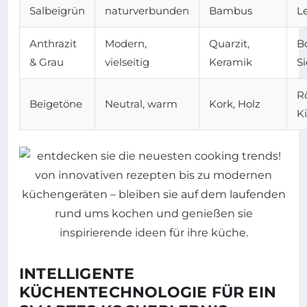
Salbeigrün
naturverbunden
Bambus
Le
Anthrazit
Modern,
Quarzit,
B
& Grau
vielseitig
Keramik
S
Rö
Beigetöne
Neutral, warm
Kork, Holz
K
INTELLIGENTE
KÜCHENTECHNOLOGIE FÜR EIN