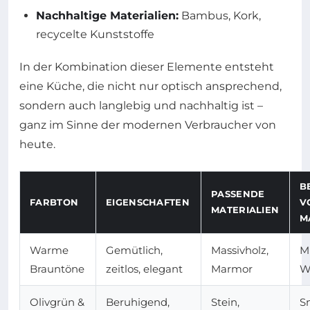
Nachhaltige Materialien:
Bambus, Kork,
recycelte Kunststoffe
In der Kombination dieser Elemente entsteht
eine Küche, die nicht nur optisch ansprechend,
sondern auch langlebig und nachhaltig ist –
ganz im Sinne der modernen Verbraucher von
heute.
B
PASSENDE
FARBTON
EIGENSCHAFTEN
V
MATERIALIEN
M
Warme
Gemütlich,
Massivholz,
Mi
Brauntöne
zeitlos, elegant
Marmor
W
Olivgrün &
Beruhigend,
Stein,
S