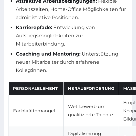
Attraktive Arbeitsbedingungen:
Flexible
Arbeitszeiten, Home-Office Möglichkeiten für
administrative Positionen.
Karrierepfade:
Entwicklung von
Aufstiegsmöglichkeiten zur
Mitarbeiterbindung.
Coaching und Mentoring:
Unterstützung
neuer Mitarbeiter durch erfahrene
Kolleg:innen.
PERSONALELEMENT
HERAUSFORDERUNG
MASS
Emplo
Wettbewerb um
Fachkräftemangel
Koope
qualifizierte Talente
Bildu
Digitalisierung