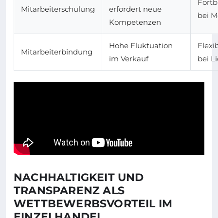
Fort
Mitarbeiterschulung
erfordert neue
bei M
Kompetenzen
Hohe Fluktuation
Flexi
Mitarbeiterbindung
im Verkauf
bei L
NACHHALTIGKEIT UND
TRANSPARENZ ALS
WETTBEWERBSVORTEIL IM
EINZELHANDEL