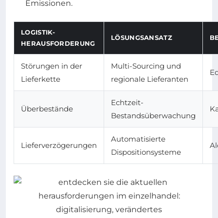
Emissionen.
LOGISTIK-
LÖSUNGSANSATZ
B
HERAUSFORDERUNG
Störungen in der
Multi-Sourcing und
E
Lieferkette
regionale Lieferanten
Echtzeit-
Überbestände
Ka
Bestandsüberwachung
Automatisierte
Lieferverzögerungen
Al
Dispositionsysteme