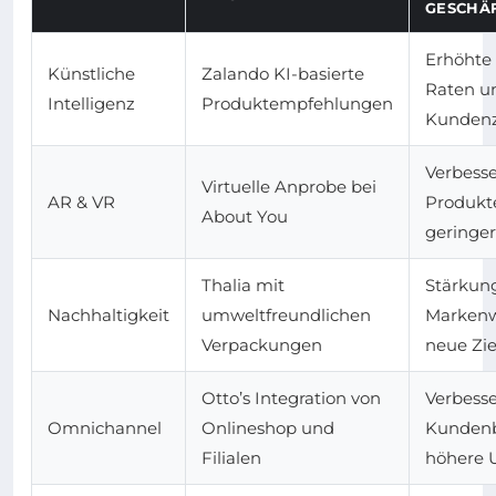
GESCHÄ
Erhöhte
Künstliche
Zalando KI-basierte
Raten u
Intelligenz
Produktempfehlungen
Kundenz
Verbesse
Virtuelle Anprobe bei
AR & VR
Produkt
About You
geringe
Thalia mit
Stärkun
Nachhaltigkeit
umweltfreundlichen
Marken
Verpackungen
neue Zi
Otto’s Integration von
Verbesse
Omnichannel
Onlineshop und
Kundenb
Filialen
höhere 