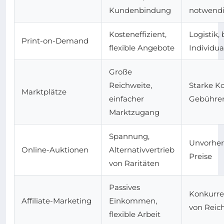
Kundenbindung
notwend
Kosteneffizient,
Logistik,
Print-on-Demand
flexible Angebote
Individua
Große
Reichweite,
Starke K
Marktplätze
einfacher
Gebühre
Marktzugang
Spannung,
Unvorher
Online-Auktionen
Alternativvertrieb
Preise
von Raritäten
Passives
Konkurre
Affiliate-Marketing
Einkommen,
von Reic
flexible Arbeit