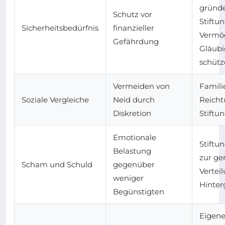
gründe
Schutz vor
Stiftu
Sicherheitsbedürfnis
finanzieller
Vermö
Gefährdung
Gläubi
schütz
Vermeiden von
Famili
Soziale Vergleiche
Neid durch
Reich
Diskretion
Stiftu
Emotionale
Stiftun
Belastung
zur ge
Scham und Schuld
gegenüber
Vertei
weniger
Hinter
Begünstigten
Eigene