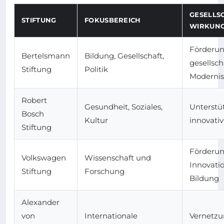
GESELLS
STIFTUNG
FOKUSBEREICH
WIRKUN
Förderu
Bertelsmann
Bildung, Gesellschaft,
gesellsch
Stiftung
Politik
Modernis
Robert
Gesundheit, Soziales,
Unterstü
Bosch
Kultur
innovativ
Stiftung
Förderun
Volkswagen
Wissenschaft und
Innovati
Stiftung
Forschung
Bildung
Alexander
von
Internationale
Vernetzu