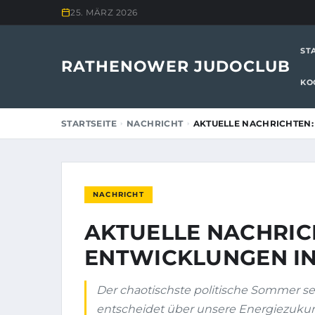
25. MÄRZ 2026
ST
RATHENOWER JUDOCLUB
KO
STARTSEITE
NACHRICHT
AKTUELLE NACHRICHTEN:
NACHRICHT
AKTUELLE NACHRIC
ENTWICKLUNGEN IN
Der chaotischste politische Sommer se
entscheidet über unsere Energiezukunft