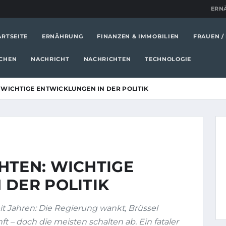
ERN
ARTSEITE
ERNÄHRUNG
FINANZEN & IMMOBILIEN
FRAUEN /
CHEN
NACHRICHT
NACHRICHTEN
TECHNOLOGIE
 WICHTIGE ENTWICKLUNGEN IN DER POLITIK
HTEN: WICHTIGE
 DER POLITIK
it Jahren: Die Regierung wankt, Brüssel
 – doch die meisten schalten ab. Ein fataler